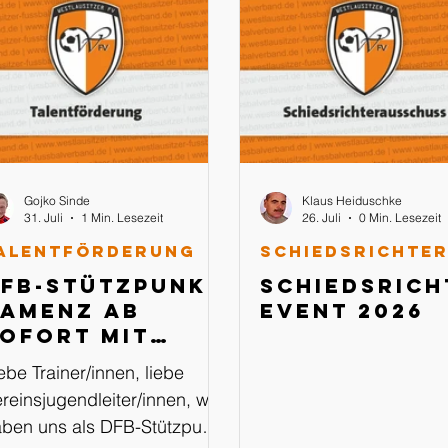
Gojko Sinde
Klaus Heiduschke
31. Juli
1 Min. Lesezeit
26. Juli
0 Min. Lesezeit
alentförderung
FB-Stützpunkt
Schiedsrich
amenz ab
Event 2026
ofort mit
WhatsApp
ebe Trainer/innen, liebe
Kanal
reinsjugendleiter/innen, wir
ben uns als DFB-Stützpunkt