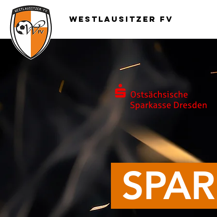
Westlausitzer FV
SPAR