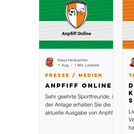
Klaus Heiduschke
1. Aug.
1 Min. Lesezeit
Presse / Medien
T
Anpfiff Online
D
K
Sehr geehrte Sportfreunde, in
s
der Anlage erhalten Sie die
Li
aktuelle Ausgabe von Anpfiff
Ve
Online Ausgabe: 02-
ha
2024/2025 vom 01.08.2024