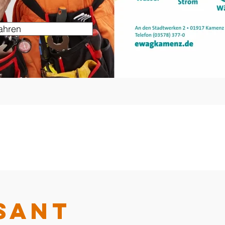
ahren
sant