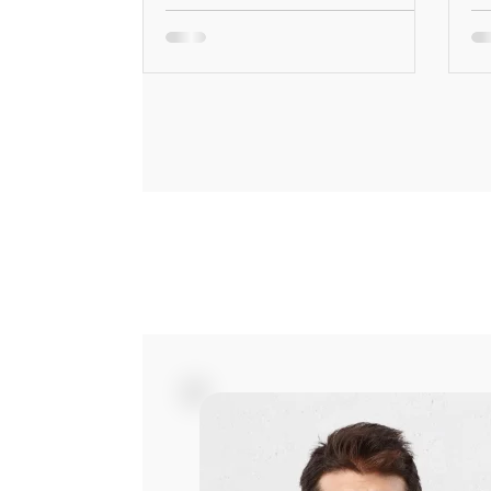
Ka
en
e
Ka
Pl
F
Si
Te
ne
Tr
un
sc
We
in
sp
Th