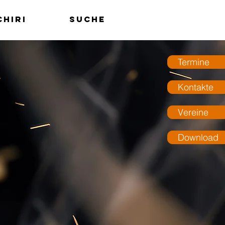
chiri
Suche
MENÜ
Termine
Kontakte
Vereine
Download