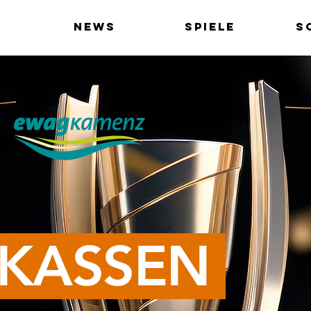
News
Spiele
S
KASSEN