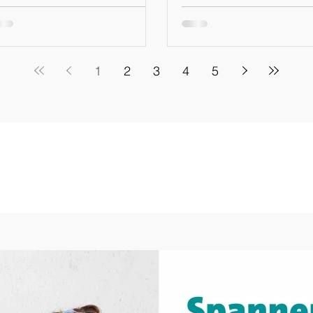
menz für den Schritt
tscheiden, in Zukunft über
inen eigenen WhatsApp
nal, sowie über die
1
2
3
4
5
attformen Instagram und
acebook über
chtungsveranstaltungen und
rmine zu informieren. Der
ue Weg soll mehr
ansparenz und Einblicke in
sere Arbeit am Stützpunkt
haffen, euch auf kurzem
g über Veranstaltungen
formieren und euch mit
annenden Inhalten und
emen die Möglichkei