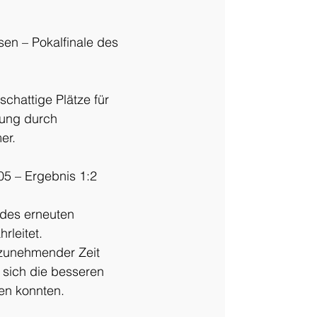
en – Pokalfinale des 
schattige Plätze für 
ung durch 
er.
05 – Ergebnis 1:2
 des erneuten 
rleitet.
 zunehmender Zeit 
 sich die besseren 
en konnten.