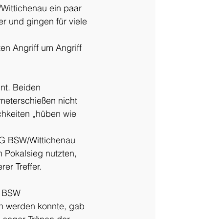
Wittichenau ein paar 
 und gingen für viele 
en Angriff um Angriff 
t. Beiden 
eterschießen nicht 
chkeiten „hüben wie 
SpG BSW/Wittichenau 
m Pokalsieg nutzten, 
er Treffer.
G BSW 
n werden konnte, gab 