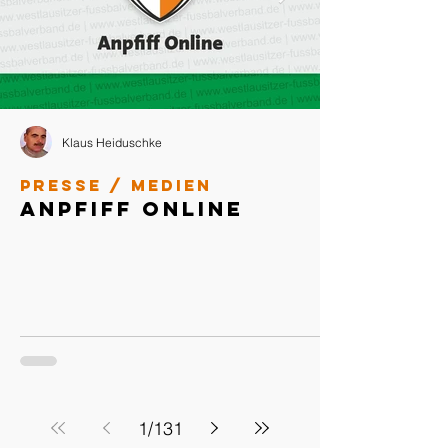
Klaus Heiduschke
Presse / Medien
Anpfiff Online
1
/
131