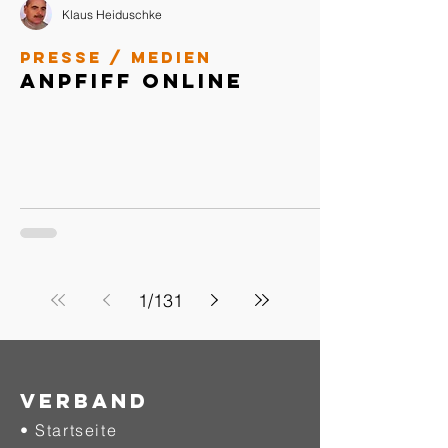
Klaus Heiduschke
Presse / Medien
Anpfiff Online
1
/
131
Verband
• Startseite