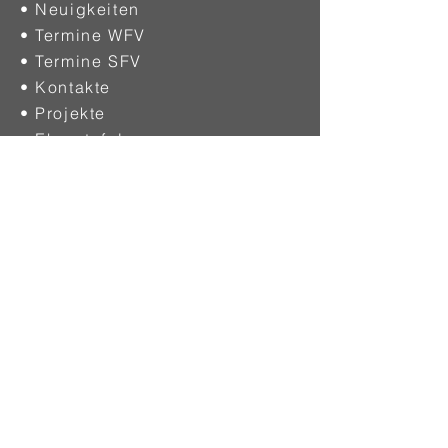
• Neuigkeiten
• Termine WFV
• Termine SFV
• Kontakte
• Projekte
•
Ehrentafel
DIGITAL
• Download
• Fragen & Antworten
• WFV - Email
• SFV - Email
SPIELBETRIEB