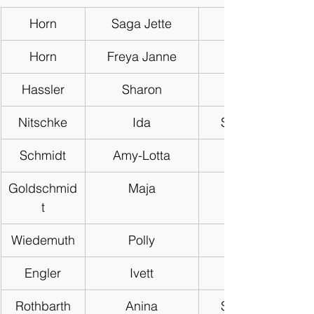
Horn
Saga Jette
Horn
Freya Janne
Hassler
Sharon
Nitschke
Ida
SV Gnaschwitz 
Schmidt
Amy-Lotta
Goldschmid
Maja
t
Wiedemuth
Polly
Engler
Ivett
Rothbarth
Anina
SV Gnaschwitz 