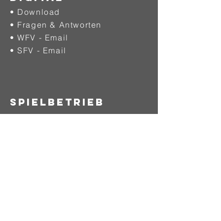
• Download
• Fragen & Antworten
• WFV - Email
• SFV - Email
SPIELBETRIEB
• Herren
• Herren Ü35
• Frauen
• A-Junioren
• B-Junioren
• C-Junioren
• D-Junioren
• E-Junioren