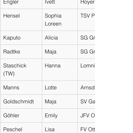
Engler
Ivett
Hoyerswerdaer FC
Hensel
Sophia 
TSV Pulsnitz 1920
Loreen
Kaputo
Alicia
SG Großdrebnitz
Radtke
Maja
SG Großnaundorf
Staschick 
Hanna
Lomnitzer SV
(TW)
Manns
Lotte
Arnsdorfer FV
Goldschmidt
Maja
SV Gaußig
Göhler
Emily
JFV ONFA
Peschel
Lisa
FV Ottendorf-Okrilla 0