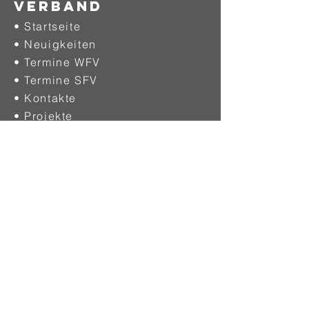
Verband
• Startseite
• Neuigkeiten
• Termine WFV
• Termine SFV
• Kontakte
• Projekte
•
Ehrentafel
DIGITAL
• Download
• Fragen & Antworten
• WFV - Email
• SFV - Email