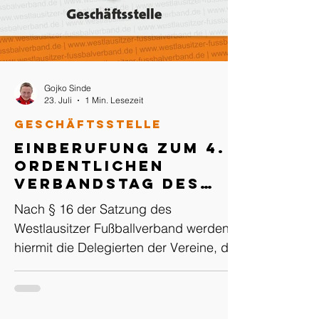
Gojko Sinde
23. Juli
1 Min. Lesezeit
Geschäftsstelle
Einberufung zum 4.
Ordentlichen
Verbandstag des
Westlausitzer
Nach § 16 der Satzung des
Fußballverband e.V.
Westlausitzer Fußballverband werden
am 02. Oktober 2026
hiermit die Delegierten der Vereine, die
in Pulsnitz
Mitglieder des Präsidiums und des
Vorstandes, der Vorsitzende des
Rechtsorgans, sowie die Kassenprüfer