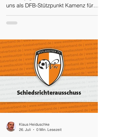
uns als DFB-Stützpunkt Kamenz für
den Schritt entscheiden, in Zukunft
über einen eigenen WhatsApp Kanal,
sowie über die Plattformen Instagram
und Facebook über
Sichtungsveranstaltungen und Termine
zu informieren. Der neue Weg soll mehr
Transparenz und Einblicke in unsere
Arbeit am Stützpunkt schaffen, euch
auf kurzem Weg über Veranstaltungen
informieren und euch mit spannenden
Inhalten und Themen die Möglichkei
Klaus Heiduschke
26. Juli
0 Min. Lesezeit