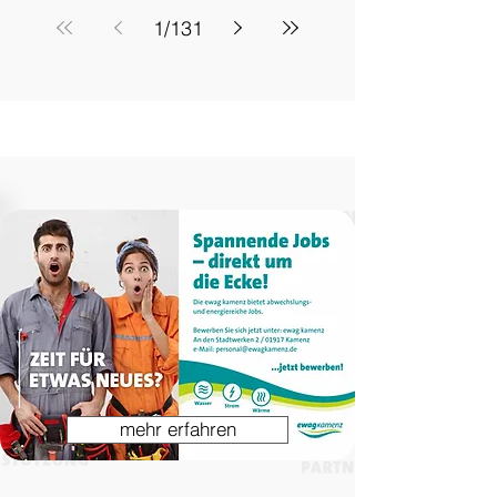
eingeladen zum 4. Ordentlichen
1
/
131
Verbandstag des Westlausitzer
Fußballverband e.V. Freitag, 02.
Oktober 2026, Beginn 18:00 Uhr,
„Schützenhaus“, Pulsnitz (Wettinplatz 1,
01896 Pulsnitz) Die Zusammensetzung
des Verbandstages ist in § 17/18 der
Satzung des WFV geregelt. Die
mehr erfahren