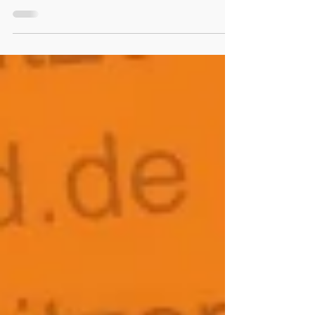
Spielgemeinschaften der federführende
Verein) die Spielansetzungen für das
Spieljahr 2026/2027 der jeweiligen
Staffel erhalten. Als Stammspieltage
sind, entsprechend der
Bekanntmachung im
Rahmenterminplan, eingearbeitet: -
A-/C-Junioren: Sonntag - B-Junioren:
Samstag - D-Junioren (KOL) Samstag
Änderungen zu den einzelnen
Spielterminen können in Abstimmung
zwischen den Vere