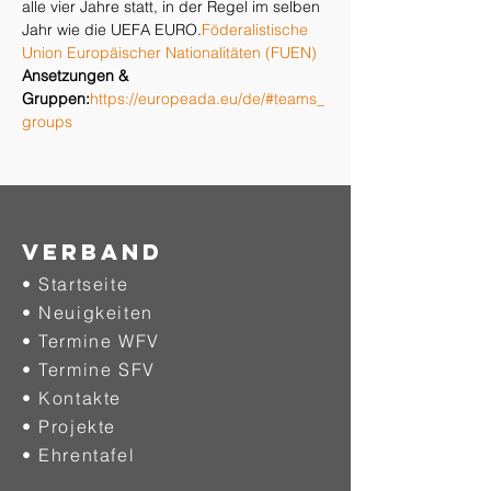
alle vier Jahre statt, in der Regel im selben 
Jahr wie die UEFA EURO.
Föderalistische 
Union Europäischer Nationalitäten (FUEN)
Ansetzungen & 
Gruppen:
https://europeada.eu/de/#teams_
groups 
Verband
• Startseite
• Neuigkeiten
• Termine WFV
• Termine SFV
• Kontakte
• Projekte
•
Ehrentafel