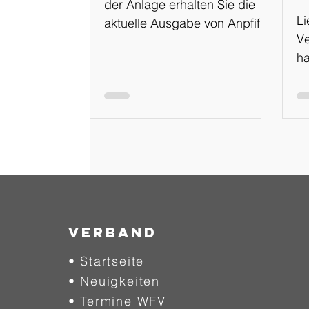
der Anlage erhalten Sie die
Li
aktuelle Ausgabe von Anpfiff
Ve
Online Ausgabe: 02-
ha
2024/2025 vom 01.08.2024
Ka
en
e
Ka
Pl
F
Si
Te
ne
Verband
Tr
• Startseite
un
• Neuigkeiten
sc
We
• Termine WFV