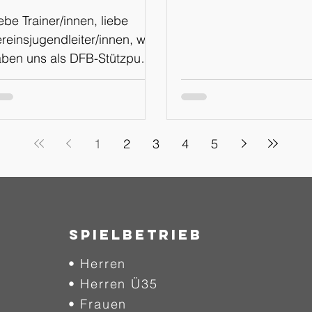
WhatsApp
ebe Trainer/innen, liebe
Kanal
reinsjugendleiter/innen, wir
ben uns als DFB-Stützpunkt
menz für den Schritt
tscheiden, in Zukunft über
inen eigenen WhatsApp
nal, sowie über die
1
2
3
4
5
attformen Instagram und
acebook über
chtungsveranstaltungen und
rmine zu informieren. Der
ue Weg soll mehr
SPIELBETRIEB
ansparenz und Einblicke in
• Herren
sere Arbeit am Stützpunkt
haffen, euch auf kurzem
• Herren Ü35
g über Veranstaltungen
• Frauen