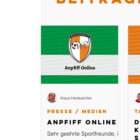
Klaus Heiduschke
Presse / Medien
T
Anpfiff Online
D
K
Sehr geehrte Sportfreunde, in
s