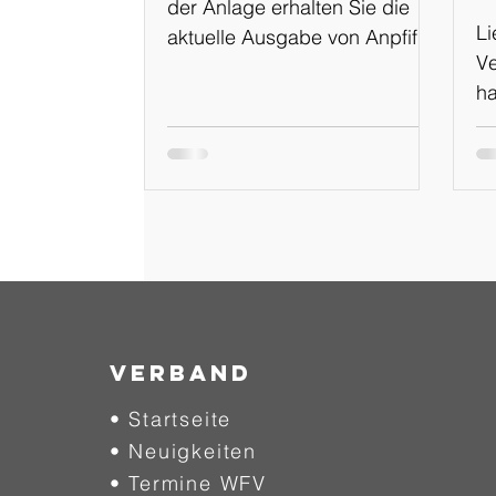
der Anlage erhalten Sie die
Li
aktuelle Ausgabe von Anpfiff
Ve
Online Ausgabe: 02-
ha
2024/2025 vom 01.08.2024
Ka
en
e
Ka
Pl
F
Si
Te
ne
Verband
Tr
• Startseite
un
• Neuigkeiten
sc
We
• Termine WFV