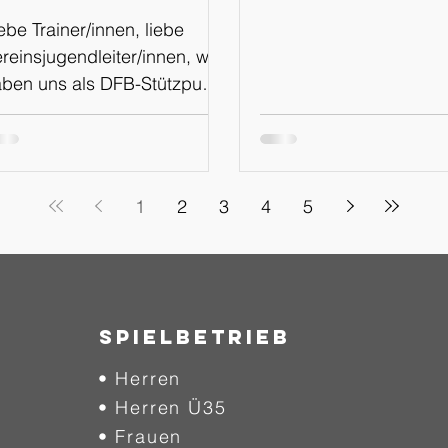
WhatsApp
ebe Trainer/innen, liebe
Kanal
reinsjugendleiter/innen, wir
ben uns als DFB-Stützpunkt
menz für den Schritt
tscheiden, in Zukunft über
inen eigenen WhatsApp
nal, sowie über die
1
2
3
4
5
attformen Instagram und
acebook über
chtungsveranstaltungen und
rmine zu informieren. Der
ue Weg soll mehr
SPIELBETRIEB
ansparenz und Einblicke in
• Herren
sere Arbeit am Stützpunkt
haffen, euch auf kurzem
• Herren Ü35
g über Veranstaltungen
• Frauen