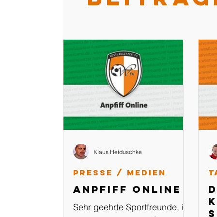
Klaus Heiduschke
Presse / Medien
T
Anpfiff Online
D
K
Sehr geehrte Sportfreunde, in
s