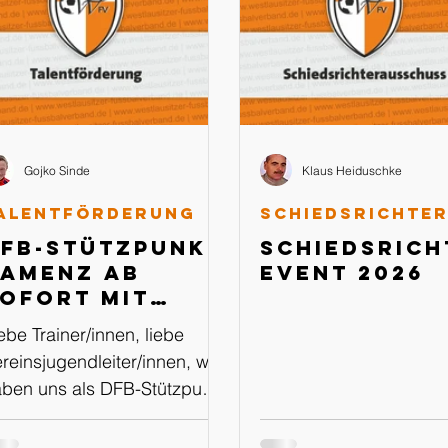
Gojko Sinde
Klaus Heiduschke
alentförderung
FB-Stützpunkt
Schiedsrich
amenz ab
Event 2026
ofort mit
WhatsApp
ebe Trainer/innen, liebe
Kanal
reinsjugendleiter/innen, wir
ben uns als DFB-Stützpunkt
menz für den Schritt
tscheiden, in Zukunft über