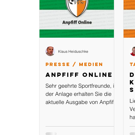
Klaus Heiduschke
Presse / Medien
T
Anpfiff Online
D
K
Sehr geehrte Sportfreunde, in
s
der Anlage erhalten Sie die
Li
aktuelle Ausgabe von Anpfiff
Ve
Online Ausgabe: 02-
ha
2024/2025 vom 01.08.2024
Ka
en