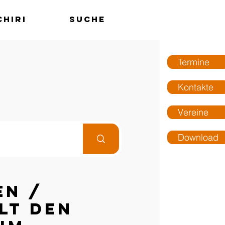
chiri
Suche
MENÜ
Termine
Kontakte
Vereine
Download
en /
lt den