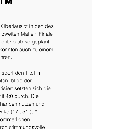
im
Oberlausitz in den des 
 zweiten Mal ein Finale 
cht vorab so geplant, 
 könnten auch zu einem 
ühren.
dorf den Titel im 
ten, blieb der 
siert setzten sich die 
t 4:0 durch. Die 
Chancen nutzen und 
ke (17., 51.), A. 
hsommerlichen 
rch stimmungsvolle 