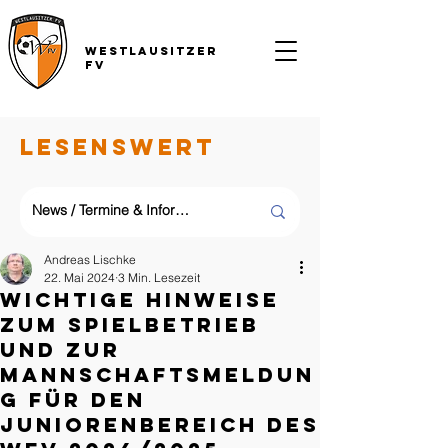
Westlausitzer
FV
LESENSWERT
Andreas Lischke
22. Mai 2024
3 Min. Lesezeit
Wichtige Hinweise
zum Spielbetrieb
und zur
Mannschaftsmeldun
g für den
Juniorenbereich des