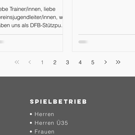
WhatsApp
ebe Trainer/innen, liebe
Kanal
reinsjugendleiter/innen, wir
ben uns als DFB-Stützpunkt
menz für den Schritt
tscheiden, in Zukunft über
inen eigenen WhatsApp
nal, sowie über die
1
2
3
4
5
attformen Instagram und
acebook über
chtungsveranstaltungen und
rmine zu informieren. Der
ue Weg soll mehr
SPIELBETRIEB
ansparenz und Einblicke in
• Herren
sere Arbeit am Stützpunkt
haffen, euch auf kurzem
• Herren Ü35
g über Veranstaltungen
• Frauen