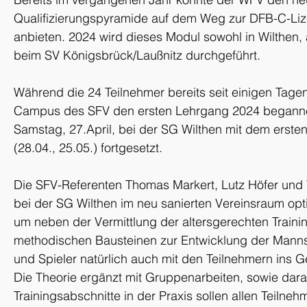
Qualifizierungspyramide auf dem Weg zur DFB-C-Liz
anbieten. 2024 wird dieses Modul sowohl in Wilthen, 
beim SV Königsbrück/Laußnitz durchgeführt. 
Während die 24 Teilnehmer bereits seit einigen Tage
Campus des SFV den ersten Lehrgang 2024 beganne
Samstag, 27.April, bei der SG Wilthen mit dem erste
(28.04., 25.05.) fortgesetzt.
Die SFV-Referenten Thomas Markert, Lutz Höfer un
bei der SG Wilthen im neu sanierten Vereinsraum op
um neben der Vermittlung der altersgerechten Traini
methodischen Bausteinen zur Entwicklung der Mannsc
und Spieler natürlich auch mit den Teilnehmern ins
Die Theorie ergänzt mit Gruppenarbeiten, sowie dar
Trainingsabschnitte in der Praxis sollen allen Teilne