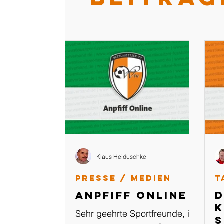
Klaus Heiduschke
Presse / Medien
T
Anpfiff Online
D
K
Sehr geehrte Sportfreunde, in
s