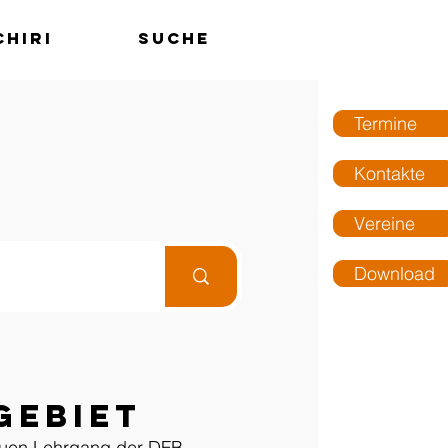
chiri
Suche
MENÜ
Termine
Kontakte
Vereine
Download
-
Gebiet
euen Lehrgang der DFB-