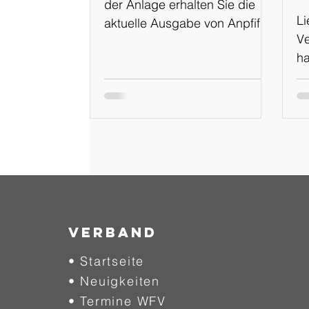
der Anlage erhalten Sie die
Li
aktuelle Ausgabe von Anpfiff
Ve
Online Ausgabe: 02-
ha
2024/2025 vom 01.08.2024
Ka
en
e
Ka
Pl
F
Si
Te
ne
Verband
Tr
• Startseite
un
• Neuigkeiten
sc
We
• Termine WFV