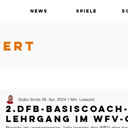
News
Spiele
S
WERT
Gojko Sinde
28. Apr. 2024
1 Min. Lesezeit
2.DFB-Basiscoach
Lehrgang im WFV-
Bereits im vergangenen Jahr konnte der WFV den n