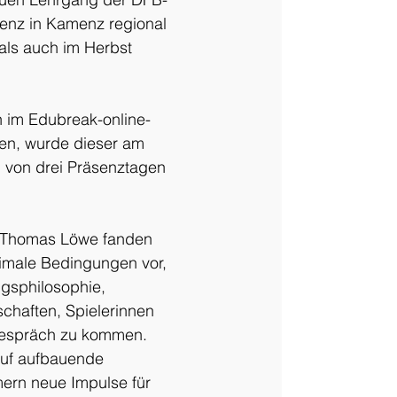
enz in Kamenz regional 
als auch im Herbst 
n im Edubreak-online-
n, wurde dieser am 
n von drei Präsenztagen 
d Thomas Löwe fanden 
timale Bedingungen vor, 
ngsphilosophie, 
haften, Spielerinnen 
 Gespräch zu kommen. 
auf aufbauende 
hmern neue Impulse für 