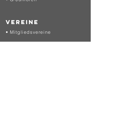
VEREINE
• Mitgliedsvereine
SCHIEDSRICHTER
• Allgemein
• Werde Schiedsrichter
• Download
QUALIFIZIERUNG
• Allgemein
• Ausbildung