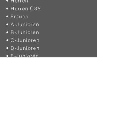
• Herren
• Herren Ü35
• Frauen
• A-Junioren
• B-Junioren
• C-Junioren
• D-Junioren
• E-Junioren
• F-Junioren
• G-Junioren
VEREINE
• Mitgliedsvereine
SCHIEDSRICHTER