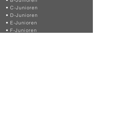
• C-Junioren
• D-Junioren
• E-Junioren
• F-Junioren
• G-Junioren
VEREINE
• Mitgliedsvereine
SCHIEDSRICHTER
• Allgemein
• Werde Schiedsrichter
• Download