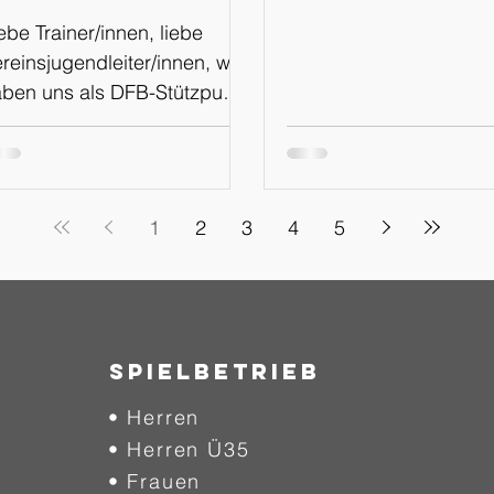
WhatsApp
ebe Trainer/innen, liebe
Kanal
reinsjugendleiter/innen, wir
ben uns als DFB-Stützpunkt
menz für den Schritt
tscheiden, in Zukunft über
inen eigenen WhatsApp
nal, sowie über die
1
2
3
4
5
attformen Instagram und
acebook über
chtungsveranstaltungen und
rmine zu informieren. Der
ue Weg soll mehr
SPIELBETRIEB
ansparenz und Einblicke in
• Herren
sere Arbeit am Stützpunkt
haffen, euch auf kurzem
• Herren Ü35
g über Veranstaltungen
• Frauen