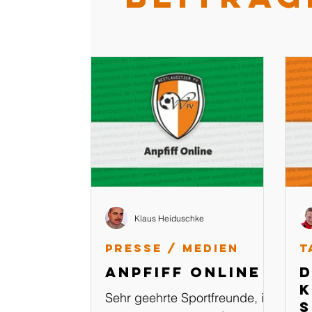
Klaus Heiduschke
Presse / Medien
T
Anpfiff Online
D
K
Sehr geehrte Sportfreunde, in
s