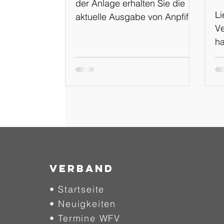
der Anlage erhalten Sie die
Li
aktuelle Ausgabe von Anpfiff
Ve
Online Ausgabe: 02-
ha
2024/2025 vom 01.08.2024
Ka
en
e
Ka
Pl
F
Si
Te
ne
Verband
Tr
• Startseite
un
• Neuigkeiten
sc
We
• Termine WFV