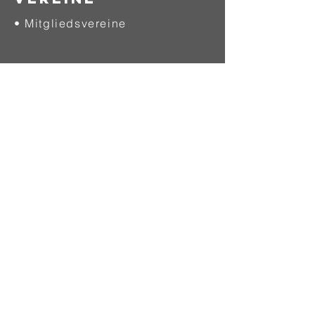
• Mitgliedsvereine
SCHIEDSRICHTER
• Allgemein
• Werde Schiedsrichter
• Download
QUALIFIZIERUNG
• Allgemein
• Ausbildung
• Fortbildung