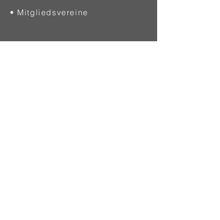
• Mitgliedsvereine
SCHIEDSRICHTER
• Allgemein
• Werde Schiedsrichter
• Download
QUALIFIZIERUNG
• Allgemein
• Ausbildung
• Fortbildung