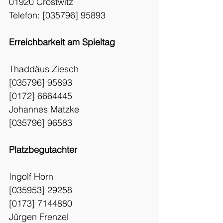
01920 Crostwitz
Telefon: [035796] 95893
Erreichbarkeit am Spieltag
Thaddäus Ziesch
[035796] 95893
[0172] 6664445
Johannes Matzke
[035796] 96583
Platzbegutachter
Ingolf Horn
[035953] 29258
[0173] 7144880
Jürgen Frenzel