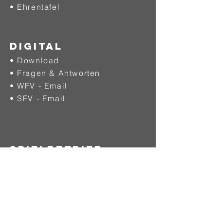
•
Ehrentafel
DIGITAL
• Download
• Fragen & Antworten
• WFV - Email
• SFV - Email
SPIELBETRIEB
• Herren
• Herren Ü35
• Frauen
• A-Junioren
• B-Junioren