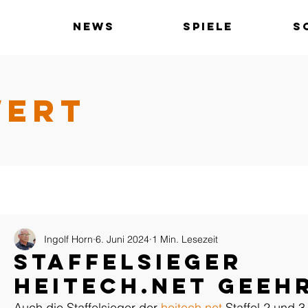
News
Spiele
S
WERT
Ingolf Horn
6. Juni 2024
1 Min. Lesezeit
Staffelsieger
heitech.net geeh
Auch die Staffelsieger der 
heitech.net
 Staffel 2 und