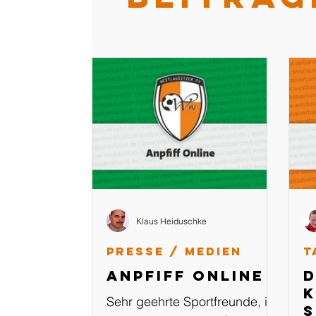
Klaus Heiduschke
Presse / Medien
T
Anpfiff Online
D
K
Sehr geehrte Sportfreunde, in
s