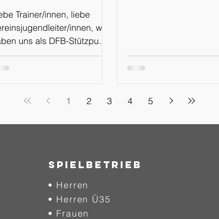
WhatsApp
ebe Trainer/innen, liebe
Kanal
reinsjugendleiter/innen, wir
ben uns als DFB-Stützpunkt
menz für den Schritt
tscheiden, in Zukunft über
inen eigenen WhatsApp
nal, sowie über die
1
2
3
4
5
attformen Instagram und
acebook über
chtungsveranstaltungen und
rmine zu informieren. Der
ue Weg soll mehr
SPIELBETRIEB
ansparenz und Einblicke in
• Herren
sere Arbeit am Stützpunkt
haffen, euch auf kurzem
• Herren Ü35
g über Veranstaltungen
• Frauen