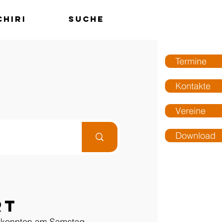
chiri
Suche
MENÜ
Termine
Kontakte
Vereine
Download
rt
 3 konnten am Samstag 