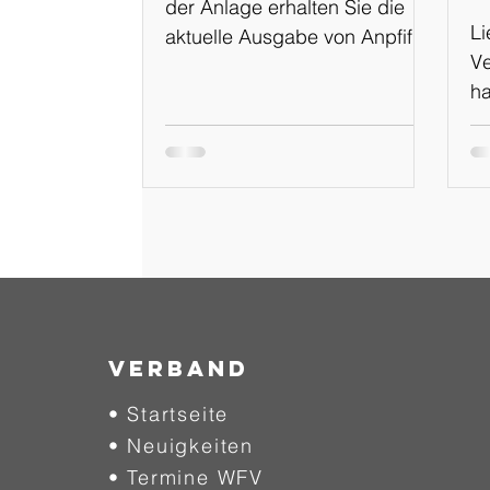
der Anlage erhalten Sie die
Li
aktuelle Ausgabe von Anpfiff
Ve
Online Ausgabe: 02-
ha
2024/2025 vom 01.08.2024
Ka
en
e
Ka
Pl
F
Si
Te
ne
Verband
Tr
• Startseite
un
• Neuigkeiten
sc
We
• Termine WFV