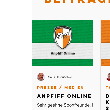
Klaus Heiduschke
Presse / Medien
T
Anpfiff Online
D
K
Sehr geehrte Sportfreunde, in
s