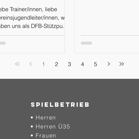
WhatsApp
ebe Trainer/innen, liebe
Kanal
reinsjugendleiter/innen, wir
ben uns als DFB-Stützpunkt
menz für den Schritt
tscheiden, in Zukunft über
inen eigenen WhatsApp
nal, sowie über die
1
2
3
4
5
attformen Instagram und
acebook über
chtungsveranstaltungen und
rmine zu informieren. Der
ue Weg soll mehr
SPIELBETRIEB
ansparenz und Einblicke in
• Herren
sere Arbeit am Stützpunkt
haffen, euch auf kurzem
• Herren Ü35
g über Veranstaltungen
• Frauen