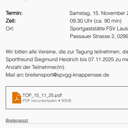
Termin:               
                  Samstag, 15. November
Zeit:
                                      09.30 Uhr (ca. 90 min)
Ort:                                       Sportgaststätte FSV Lau
                                             Passauer Stra
Wir bitten alle Vereine, die zur Tagung teilnehmen, di
Sportfreund Siegmund Heidrich bis 07.11.2025 zu mel
Anzahl der Teilnehmer/in).
Mail an
: 
breitensport@spvgg-knappensee.de
TOP_15_11_25
.pdf
PDF herunterladen • 93KB
Breitensport