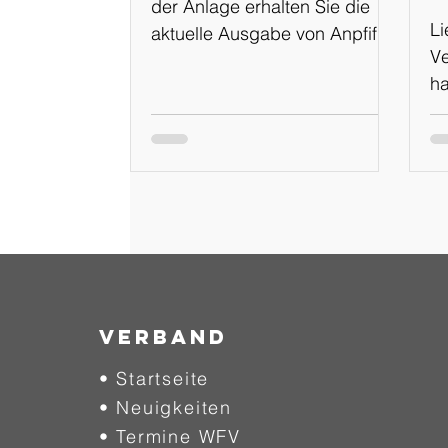
der Anlage erhalten Sie die
Li
aktuelle Ausgabe von Anpfiff
Ve
Online Ausgabe: 02-
ha
2024/2025 vom 01.08.2024
Ka
en
e
Ka
Pl
F
Si
Te
ne
Verband
Tr
• Startseite
un
• Neuigkeiten
sc
We
• Termine WFV