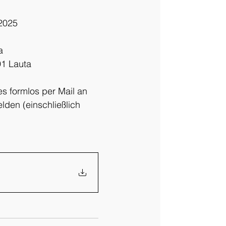
 2025
ta
sse 2, 02991 Lauta
es formlos per Mail an 
den (einschließlich 