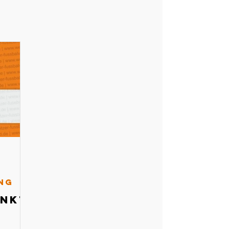
ng
unkt