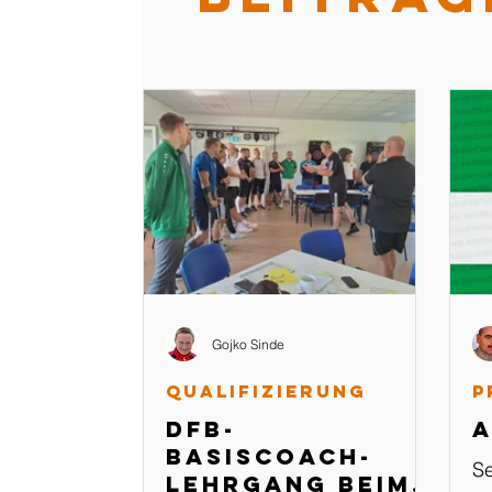
Gojko Sinde
Qualifizierung
P
DFB-
A
Basiscoach-
Se
Lehrgang beim