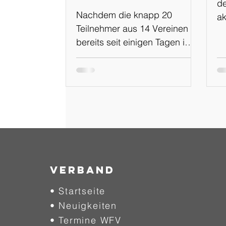
de
SV Oberland
Nachdem die knapp 20
ak
Spree
Teilnehmer aus 14 Vereinen
On
bereits seit einigen Tagen im
2
online-Campus die ersten
Voraufgaben erledigen
mussten, trafen sie sich am
Samstag, dem 08.August, um
am ersten von drei
Präsenztagen Kenntnisse
auszutauschen und
Erfahrungen zu machen. Nach
dem Basis-TR-Lehrgang beim
Verband
SC 1911 Großröhrsdorf im
• Startseite
Frühjahr sind diese Tage Teil
• Neuigkeiten
des mittlerweile zweiten DFB-
Basiscoach-Lehrgangs im
• Termine WFV