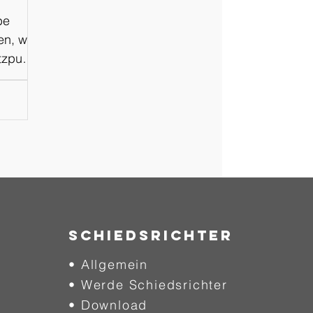
be
en, wir
tzpunkt
t über
pp
und
gen und
r
SCHIEDSRICHTER
cke in
• Allgemein
punkt
zem
• Werde Schiedsrichter
ngen
• Download