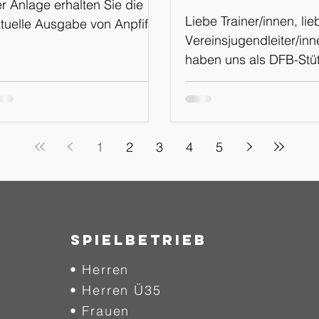
r Anlage erhalten Sie die
WhatsApp
Liebe Trainer/innen, lie
tuelle Ausgabe von Anpfiff
Kanal
Vereinsjugendleiter/inn
line Ausgabe: 02-
haben uns als DFB-Stü
024/2025 vom 01.08.2024
Kamenz für den Schritt
entscheiden, in Zukunf
einen eigenen WhatsA
Kanal, sowie über die
1
2
3
4
5
Plattformen Instagram 
Facebook über
Sichtungsveranstaltun
Termine zu informieren. De
neue Weg soll mehr
SPIELBETRIEB
Transparenz und Einbli
• Herren
unsere Arbeit am Stütz
• Herren Ü35
schaffen, euch auf kur
Weg über Veranstaltu
• Frauen