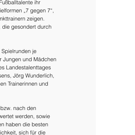
ßballtalente ihr 
ielformen „7 gegen 7“, 
kttrainern zeigen. 
 die gesondert durch 
 Spielrunden je 
der Jungen und Mädchen 
es Landestalenttages 
ens, Jörg Wunderlich, 
den Trainerinnen und 
 bzw. nach den 
wertet werden, sowie 
en haben die besten 
hkeit, sich für die 