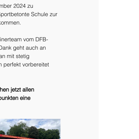
mber 2024 zu 
Sportbetonte Schule zur 
 kommen.
rainerteam vom DFB-
Dank geht auch an 
n mit stetig 
perfekt vorbereitet 
n jetzt allen 
punkten eine 