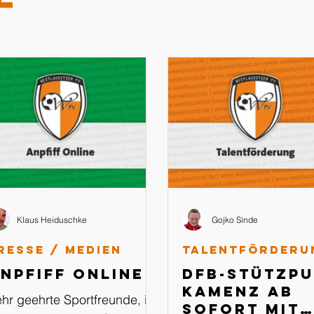
Klaus Heiduschke
Gojko Sinde
resse / Medien
Talentförderu
npfiff Online
DFB-Stützp
Kamenz ab
hr geehrte Sportfreunde, in
sofort mit