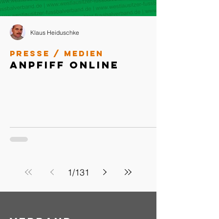
Klaus Heiduschke
Presse / Medien
Anpfiff Online
1
/
131