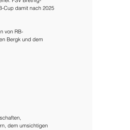
ffer. FSV Bretnig-
B-Cup damit nach 2025 
en von RB-
ten Bergk und dem 
schaften, 
rn, dem umsichtigen 