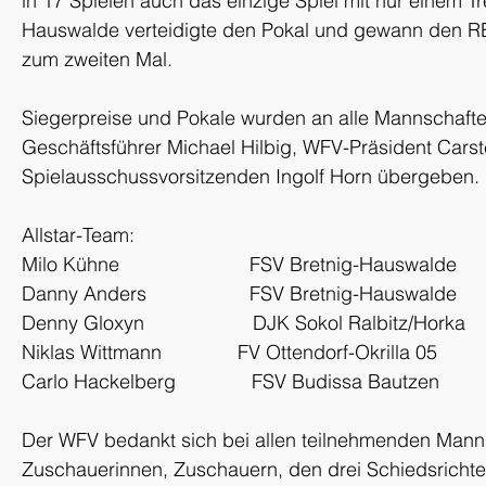
in 17 Spielen auch das einzige Spiel mit nur einem Tre
Hauswalde verteidigte den Pokal und gewann den R
zum zweiten Mal.
Siegerpreise und Pokale wurden an alle Mannschaft
Geschäftsführer Michael Hilbig, WFV-Präsident Cars
Spielausschussvorsitzenden Ingolf Horn übergeben.
Allstar-Team:
Milo Kühne                        FSV Bretnig-Hauswalde
Danny Anders                   FSV Bretnig-Hauswalde
Denny Gloxyn                    DJK Sokol Ralbitz/Horka
Niklas Wittmann              FV Ottendorf-Okrilla 05
Carlo Hackelberg              FSV Budissa Bautzen
Der WFV bedankt sich bei allen teilnehmenden Mann
Zuschauerinnen, Zuschauern, den drei Schiedsrichte