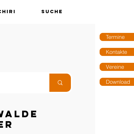
chiri
Suche
MENÜ
Termine
Kontakte
Vereine
Download
walde
er