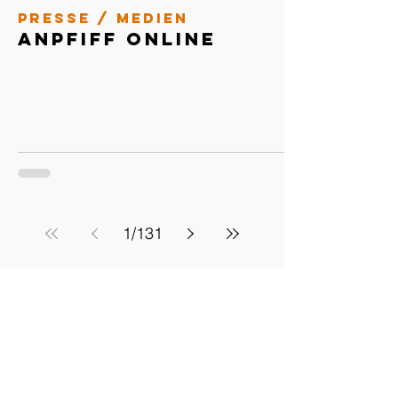
Presse / Medien
Anpfiff Online
1
/
131
Verband
• Startseite
• Neuigkeiten
• Termine WFV