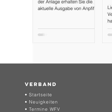
der Anlage erhalten Sie die
Li
aktuelle Ausgabe von Anpfiff
Ve
Online Ausgabe: 02-
ha
2024/2025 vom 01.08.2024
Ka
en
e
Ka
Pl
F
Si
Te
ne
Verband
Tr
• Startseite
un
• Neuigkeiten
sc
We
• Termine WFV