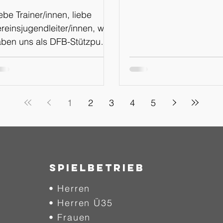
WhatsApp
ebe Trainer/innen, liebe
Kanal
reinsjugendleiter/innen, wir
ben uns als DFB-Stützpunkt
menz für den Schritt
tscheiden, in Zukunft über
inen eigenen WhatsApp
nal, sowie über die
1
2
3
4
5
attformen Instagram und
acebook über
chtungsveranstaltungen und
rmine zu informieren. Der
ue Weg soll mehr
SPIELBETRIEB
ansparenz und Einblicke in
• Herren
sere Arbeit am Stützpunkt
haffen, euch auf kurzem
• Herren Ü35
g über Veranstaltungen
• Frauen