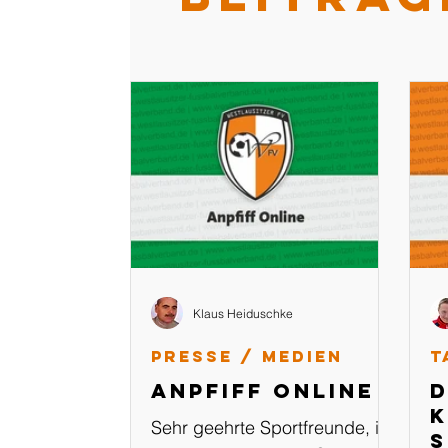
Klaus Heiduschke
Presse / Medien
T
Anpfiff Online
D
K
Sehr geehrte Sportfreunde, in
s