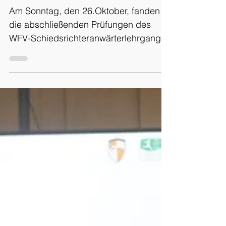
Schiedsrichteranwä
rter
Am Sonntag, den 26.Oktober, fanden
die abschließenden Prüfungen des
WFV-Schiedsrichteranwärterlehrgangs
2025 statt. Im Resümee des seit Mitte
September durchgeführten Lehrgangs
stehen dem WFV ab sofort 36 neue
Schiedsrichteranwärter, damit den
Vereinen diese Sportfreundinnen und
Sportfreunde als Hoffnungsträger für
das Schiedsrichtersoll zur Verfügung.
In den nächsten Monaten müssen die
Absolventen nun ihre ersten fünf
Pflichtspieleinsätze absolvieren, um
endgültig vom Anwä