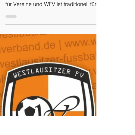
Schiedsrichterausschuss
Werde
Schiedsrichter –
Vereine und
Verband
informierten
Der Anwärterlehrgang für neue
Schiedsrichterinnen und Schiedsrichter
für Vereine und WFV ist traditionell für
die Zeit ab September in...